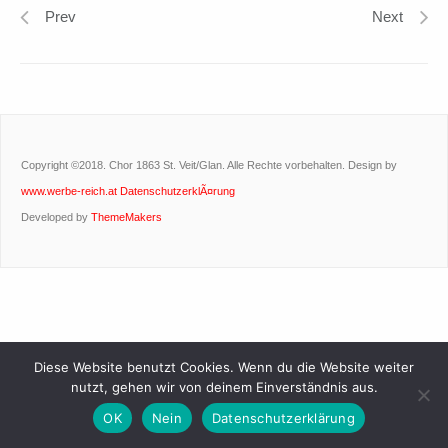
Prev
Next
Copyright ©2018. Chor 1863 St. Veit/Glan. Alle Rechte vorbehalten. Design by
www.werbe-reich.at
DatenschutzerklÃ¤rung
Developed by
ThemeMakers
Diese Website benutzt Cookies. Wenn du die Website weiter
nutzt, gehen wir von deinem Einverständnis aus.
OK
Nein
Datenschutzerklärung